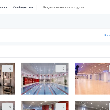
ости
Сообщество
В и
0
0
0
0