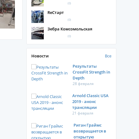
(0)
ReСтарт
(0)
Зебра Комсомольская
(0)
Новости
Все
Результаты
CrossFit Strength in
Depth
28 февраля
Arnold Classic USA
2019 - анонс
трансляции
21 февраля
Риган Граймс
возвращается в
открытую