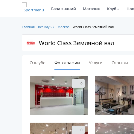
База знаний
Магазин
Клубы
Нов
Главная
Все клубы
Москва
World Class Земляной вал
World Class Земляной вал
О клубе
Фотографии
Услуги
Отзывы
0
0