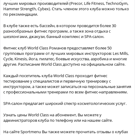
лучших мировых производителей (Precor, Life Fitness, TechnoGym,
Hammer Strength, Cybex). Стать членом этого клуба можно только
по рекомендации.
В клубе также есть бассейн, в котором проводится более 30
разнообразных фитнес программ, а также зона отдыха с
шезлонгами, джакузи, банный комплекс и SPA-салон.
Фитнес клуб World Class Романов предоставляет более 50
групповых программ от лучших мировых инструкторов: Les Mills,
Cycle, Kinesis, йога, пилатес, боевые искусства, аэробика и многие
другие. Расписание World Class доступно на официальном сайте.
Каждый посетитель клуба World Class проходит фитнес
тестирование у специалистов и первичную тренировку с
инструктором, а также может записаться на персональные занятия
с профессиональными тренерами по всем фитнес-направлениям.
SPA-салон предлагает широкий спектр косметологических услуг.
Узнать цены World Class на абонемент, Вы можете у
администраторов клуба по телефону или на нашем сайте.
На сайте Sportmenu Вы также можете прочитать отзывы о клубах