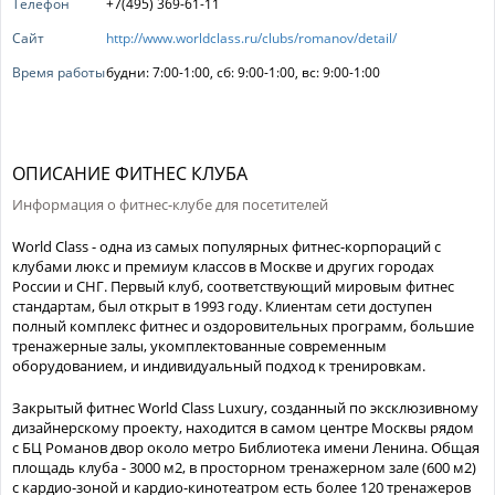
Телефон
+7(495) 369-61-11
Сайт
http://www.worldclass.ru/clubs/romanov/detail/
Время работы
будни: 7:00-1:00, сб: 9:00-1:00, вс: 9:00-1:00
ОПИСАНИЕ ФИТНЕС КЛУБА
Информация о фитнес-клубе для посетителей
World Class - одна из самых популярных фитнес-корпораций с
клубами люкс и премиум классов в Москве и других городах
России и СНГ. Первый клуб, соответствующий мировым фитнес
стандартам, был открыт в 1993 году. Клиентам сети доступен
полный комплекс фитнес и оздоровительных программ, большие
тренажерные залы, укомплектованные современным
оборудованием, и индивидуальный подход к тренировкам.
Закрытый фитнес World Class Luxury, созданный по эксклюзивному
дизайнерскому проекту, находится в самом центре Москвы рядом
с БЦ Романов двор около метро Библиотека имени Ленина. Общая
площадь клуба - 3000 м2, в просторном тренажерном зале (600 м2)
с кардио-зоной и кардио-кинотеатром есть более 120 тренажеров