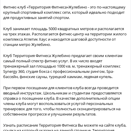
Фитнес-клуб «Территория Фитнеса»Жулебино - это по-настоящему
крупный спортивный комплекс сети, который идеально подходит
для продуктивных занятий спортом.
Клуб занимает площадь 5000 квадратных метров и располагается
на трех этажах. Располагается фитнес-центр на территории жилого
комплекса Атлетик Хаус и находится шаговой доступности от
станции метро Жулебино.
Клуб Территория Фитнеса Жулебино предлагает своим клиентам
самый полный спектр фитнес-услуг. В их число входят
тренажерный зал площадью 1000 кв. м, тренажерный комплекс
Synergy 360
, студия бокса с профессиональным рингом, Spa-
бассейн, финские сауны, турецкий хаммам, ледяная купель.
При первом посещении для клиентов клуба всегда проводится
вводный инструктаж. Школьникам и студентам предоставляется
справка о посещении клуба. В качестве дополнительной опции
члены клуба могут воспользоваться услугой персональных
тренировок для того, чтобы полностью сконцентрироваться на
собственном прогрессе и улучшении результатов.
Узнать расписание Территория Фитнеса Вы можете на сайте клуба,
ссылка на который указана на данной странице. Территория