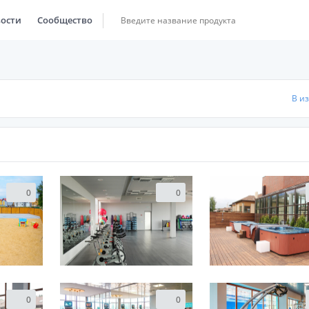
ости
Сообщество
В и
0
0
0
0