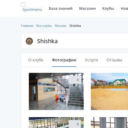
База знаний
Магазин
Клубы
Нов
Главная
Все клубы
Москва
Shishka
Shishka
О клубе
Фотографии
Услуги
Отзывы
0
0