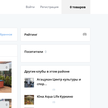
0 товаров
Войти
Регистрация
(0)
збранное
Рейтинг
Посетители
0
0
Другие клубы в этом районе
Агацукан Центр культуры и
спор...
(0)
Юна Aqua Life Куркино
(0)
0