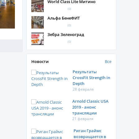
World Class Lite Митино
(0)
Альфа БенеФИТ
(0)
Зебра Зеленоград
(0)
Новости
Все
Результаты
CrossFit Strength in
Depth
28 февраля
Arnold Classic USA
2019 - анонс
трансляции
21 февраля
Риган Граймс
возвращается в