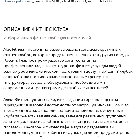
Время работы
будни: 6:30-24:00, сб: 9:00-22:00, вс: 8:30-22:00
ОПИСАНИЕ ФИТНЕС КЛУБА
Информация о фитнес-клубе для посетителей
Alex Fitness - постоянно развивающаяся сеть демократичных
фитнес клубов, которые представлены в Москве и других городах
России. Главное преимущество сети - сочетание
профессионализма, высокого уровня фитнес услуг для людей
разных уровней физической подготовки и доступных цен. В клубах
сети работают только квалифицированные тренеры и
инструкторы, все залы оборудованы необходимыми
современными тренажерами для любых фитнес целей.
Алекс Фитнес Тушино находится в здании торгового центра
"Праздник" в шаговой доступности от метро Тушинская. Помимо
тренажерного зала с кардио-зоной и зоной боевых искусств, в
клубе также есть зал для сайкла, залы для различных групповых
занятий (силовые и аэробные классы, танцевальная секция, йога,
пилатес), СПА-салон и фитнес кафе. Рядом с раздевалками
раположены душевые кабины и сауны. Для детей предусмотрено