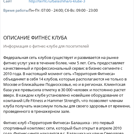
Сайт
http://terfit.ru/balashiha/o-klube-3
Время работы
Пн-Пт: 07:00 - 24:00; Сб-Вс: 09:00 - 23:00
ОПИСАНИЕ ФИТНЕС КЛУБА
Информация о фитнес-клубе для посетителей
Федеральная сеть клубов существует и развивается на рынке
фитнес-услуг уже в течение более, чем 5 лет. Сеть предоставляет
качественный и профессиональный сервис в бизнес-сегменте с
2010 года. В настоящий момент сеть «Территория Фитнеса»
объединяет в себя 14 клубов, которые располагаются не только в
Москве и ближайшем Подмосковье, но и в регионах. Клиентская
база уже превысила отметку в 30 000 человек и постоянно растет
вверх. В каждом клубе установлено новейшее оборудование от
компаний Life Fitness и Hammer Strength, что позволяет членам
клуба получать максимум пользы для своего здоровья от времени,
проведенного в тренажерном зале.
Фитнес-клуб «Территория Фитнеса» Балашиха - это первый
спортивный комплекс сети, который был открыт в апреле 2010
года. Фитнес-центр находится в г. Балашиха на улице Свердлова.